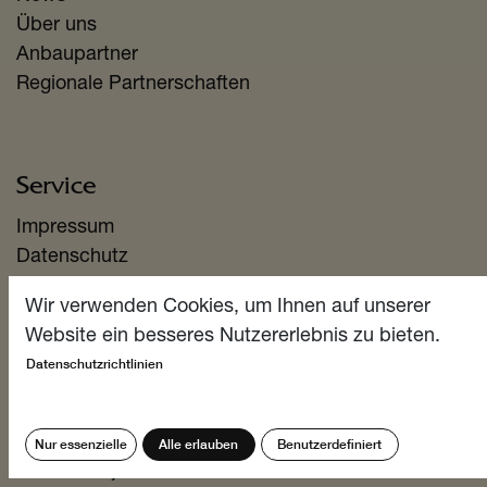
Über uns
Anbaupartner
Regionale Partnerschaften
Service
Impressum
Datenschutz
AGB
Wir verwenden Cookies, um Ihnen auf unserer
Versandkonditionen
Website ein besseres Nutzererlebnis zu bieten.
Zahlungsmöglichkeiten
Datenschutzrichtlinien
Informiert bleiben
Nur essenzielle
Alle erlauben
Benutzerdefiniert
Abonniere jetzt unseren