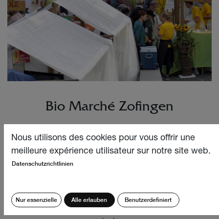
Bio Marché Zofingen
Nous utilisons des cookies pour vous offrir une
meilleure expérience utilisateur sur notre site web.
Ein Festival an dem die Gaumenfreuden nicht zu
Datenschutzrichtlinien
kurz kommen.
Wir sind auch dieses Jahr wieder
Nur essenzielle
Alle erlauben
Benutzerdefiniert
mit einem Stand auf dem grössten Bio-Festival