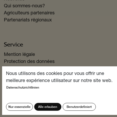
Qui sommes-nous?
Agriculteurs partenaires
Partenariats régionaux
Service
Mention légale
Protection des données
CGV
Nous utilisons des cookies pour vous offrir une
Modalités d'expédition
meilleure expérience utilisateur sur notre site web.
Moyens de paiement
Datenschutzrichtlinien
Se tenir Informé?
Nur essenzielle
Alle erlauben
Benutzerdefiniert
Abonnez-vous à notre newsletter