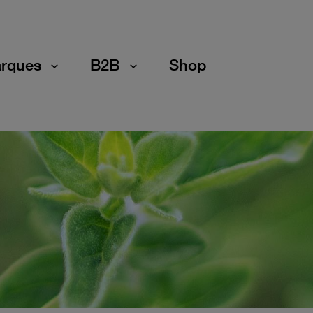
rques
B2B
Shop