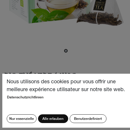
BIO THÉ VERT 14X2G
Nous utilisons des cookies pour vous offrir une
Ce thé vert bio rafraîchissant et vivifiant provient des
meilleure expérience utilisateur sur notre site web.
meilleures régions de culture du Sri Lanka et séduit par
Datenschutzrichtlinien
son arôme particulièrement frais et son goût
agréablement doux et légèrement fumé. Un plaisir exquis
pour les amateurs de thé vert!
Nur essenzielle
Alle erlauben
Benutzerdefiniert
CHF
6.40