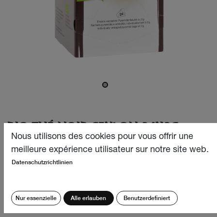
BIO THÉ NOIR CEYLON 24X2G
Nous utilisons des cookies pour vous offrir une
Ce thé noir bio vivifiant de Ceylan provient des meilleures
meilleure expérience utilisateur sur notre site web.
régions de culture du Sri Lanka et convainc par son arôme
Datenschutzrichtlinien
intense et délicat ainsi que par son goût doux et amer. Un
pur plaisir pour les amateurs de thé noir, du petit matin
jusqu'au soir!
Nur essenzielle
Alle erlauben
Benutzerdefiniert
CHF
12.40