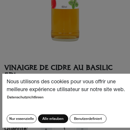
VINAIGRE DE CIDRE AU BASILIC
5DL
Nous utilisons des cookies pour vous offrir une
La fraîcheur du basilic se marie parfaitement bien à la
meilleure expérience utilisateur sur notre site web.
légèreté du vinaigre de cidre, une alliance idéale pour tout
Datenschutzrichtlinien
faire en cuisine.
CHF
4.90
Nur essenzielle
Alle erlauben
Benutzerdefiniert
Quantité: