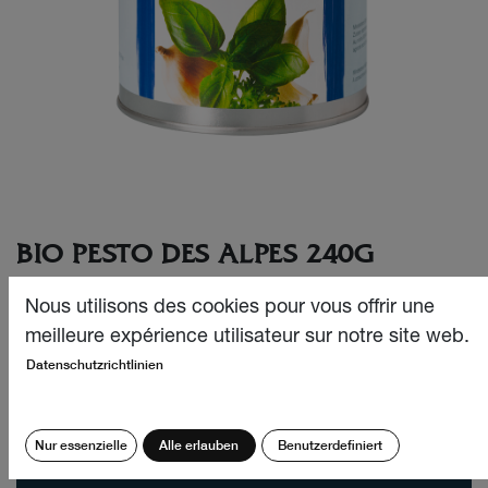
BIO PESTO DES ALPES 240G
Le Pesto des Alpes au bon goût de basilic cultivé dans les
Nous utilisons des cookies pour vous offrir une
Alpes suisses, en boîte de recharge.
meilleure expérience utilisateur sur notre site web.
Datenschutzrichtlinien
CHF
37.90
Quantité:
Nur essenzielle
Alle erlauben
Benutzerdefiniert