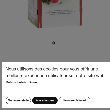
BIO INFUSION FEU DES ALPES
24X1G
Nous utilisons des cookies pour vous offrir une
meilleure expérience utilisateur sur notre site web.
A boire en particulier par temps froid, ce fabuleux
Datenschutzrichtlinien
mélange d’herbes, de baies et d’épices permet d’attiser le
feu intérieur, tandis que, par touches sensuelles, la
cannelle et les clous de girofle flattent le palais tout en
Nur essenzielle
Alle erlauben
Benutzerdefiniert
ragaillardissant l’esprit.