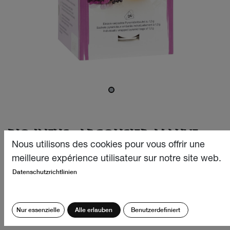
BIO INFUS. ARGOUSIER-MAUVE
24X1.2G
Nous utilisons des cookies pour vous offrir une
meilleure expérience utilisateur sur notre site web.
Cette infusion bio harmonieuse, extraordinairement douce
Datenschutzrichtlinien
et bienfaisante associe fleurs, fruits et herbes suisse aux
épices orientales pour offrir un instant-saveur aux notes
sensuelles particulièrement complexe et délicatement
Nur essenzielle
Alle erlauben
Benutzerdefiniert
aromatique.