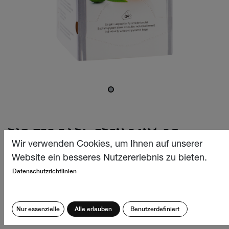
BIO TEE EARL GREY 24X1.3G
Wir verwenden Cookies, um Ihnen auf unserer
Klassisch – edel und zeitlos. Unser Earl Grey ist ein
Website ein besseres Nutzererlebnis zu bieten.
zeitloser Klassiker, der nun auch in unser Sortiment
Datenschutzrichtlinien
eingezogen ist. Der erlesene schwarze Tee vereint eine
sorgfältig ausgewählte Mischung aus feinstem
Schwarztee aus China, Assam und Darjeeling in Indien.
Nur essenzielle
Alle erlauben
Benutzerdefiniert
CHF
12.40