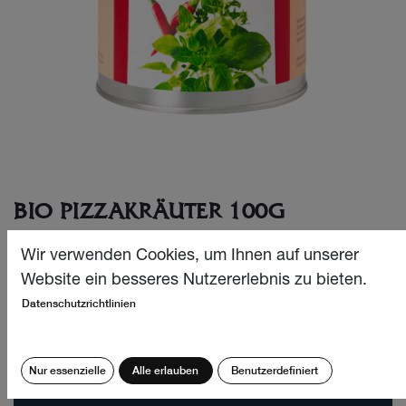
BIO PIZZAKRÄUTER 100G
Weil man nie genug Pizza essen kann: Bio Pizzakräuter in
Wir verwenden Cookies, um Ihnen auf unserer
der Nachfülldose.
Website ein besseres Nutzererlebnis zu bieten.
Datenschutzrichtlinien
CHF
30.70
Menge:
Nur essenzielle
Alle erlauben
Benutzerdefiniert