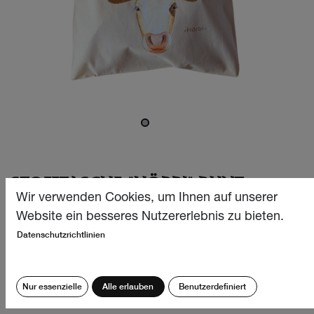
STOFFTASCHE "HÖRBI" BUNT
Wir verwenden Cookies, um Ihnen auf unserer
Die Hörbi-Tasche aus Bio Baumwolle mit
Website ein besseres Nutzererlebnis zu bieten.
handgezeichneter Simmentaler Kuh, geschmückt mit
Datenschutzrichtlinien
Alpenkräutern und Blüten ist der ideale Begleiter für deine
Einkäufe oder als besonderes Geschenk.
Nur essenzielle
Alle erlauben
Benutzerdefiniert
CHF
4.90