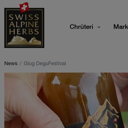
Chrüteri
Mark
News
Glug DeguFestival