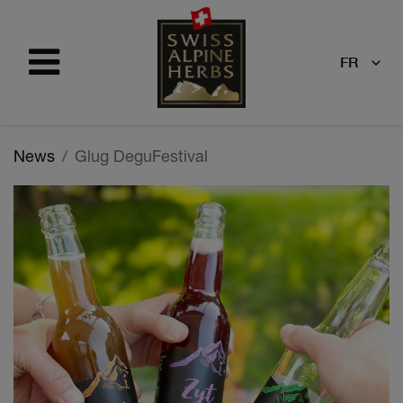
FR
News
Glug DeguFestival