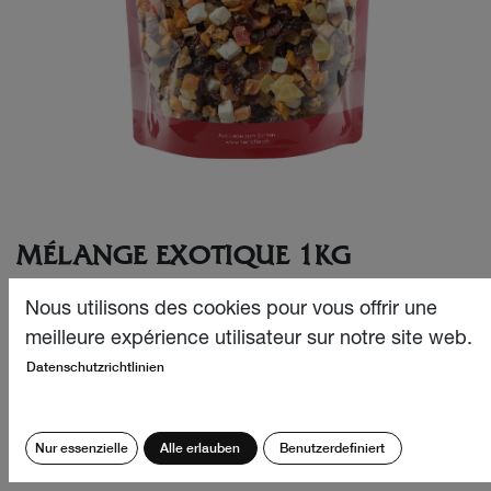
MÉLANGE EXOTIQUE 1KG
La sensation des Caraïbes à l'état pur ! Le mélange
Nous utilisons des cookies pour vous offrir une
nectaflor pour les mers du Sud réunit des fruits exotiques
meilleure expérience utilisateur sur notre site web.
comme l'ananas, la papaye, la mangue, la banane, la noix
Datenschutzrichtlinien
de coco et les sultanines - pour un moment de plaisir
fruité plein d'été et de soleil.
CHF
17.60
Nur essenzielle
Alle erlauben
Benutzerdefiniert