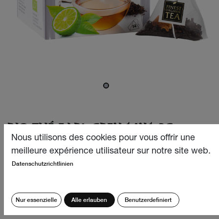
BIO THÉ EARL GREY 14X1.3G
Nous utilisons des cookies pour vous offrir une
Classique - noble et intemporel. Notre Earl Grey est un
meilleure expérience utilisateur sur notre site web.
classique intemporel qui fait désormais partie de notre
Datenschutzrichtlinien
gamme. Ce thé noir de choix réunit un mélange
soigneusement sélectionné de thés noirs les plus fins de
Chine, d'Assam et de Darjeeling en Inde.
Nur essenzielle
Alle erlauben
Benutzerdefiniert
CHF
6.40