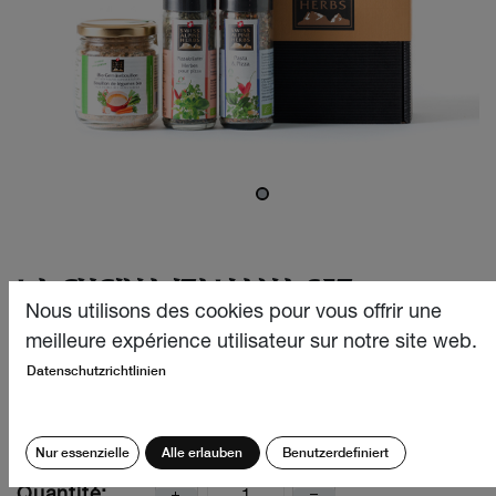
LA CUCINA ITALIANA SET
Nous utilisons des cookies pour vous offrir une
Un trio qui réunit trois de nos meilleures ventes qui sont
meilleure expérience utilisateur sur notre site web.
aussi trois de nos favoris: Herbes pour pizza sans sel,
Datenschutzrichtlinien
Bouillon de légumes et Pizza & Pasta.
CHF
23.90
Nur essenzielle
Alle erlauben
Benutzerdefiniert