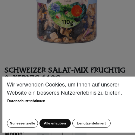
SCHWEIZER SALAT-MIX FRUCHTIG
& KERNIG 110G
Wir verwenden Cookies, um Ihnen auf unserer
Gourmet Salat Mix aus Schweizer Sonnenblumenkernen,
Website ein besseres Nutzererlebnis zu bieten.
Leinsamen, Raps, Paprika, Kräutern und bunten
Datenschutzrichtlinien
Kornblumen. Macht aus jedem Salat etwas Besonderes.
CHF
6.90
Nur essenzielle
Alle erlauben
Benutzerdefiniert
Menge: