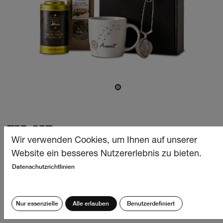
TEE-SET
Wir verwenden Cookies, um Ihnen auf unserer
Für die wahren Liebhaber des Offentees haben wir ein
Website ein besseres Nutzererlebnis zu bieten.
exquisit zusammengestelltes Set kreiert, welches das
Datenschutzrichtlinien
Teetrinken zu einem besonderen Erlebnis macht. Im
Mittelpunkt steht unser beliebter Alpenkräutertee – ein
Klassiker aus unserem Sortiment.
Nur essenzielle
Alle erlauben
Benutzerdefiniert
CHF
32.90