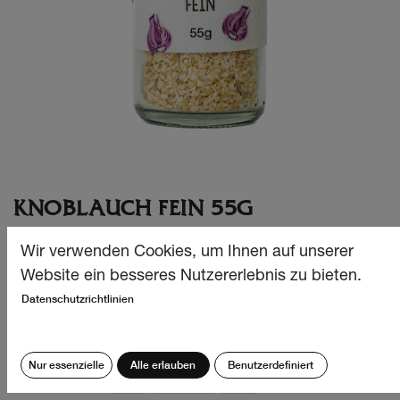
KNOBLAUCH FEIN 55G
Wer im Fondue am liebsten direkt mit der Knoblauchzehe
Wir verwenden Cookies, um Ihnen auf unserer
rührt, wird mit unserem Huusgmacht «Knoblauch fein» auf
Website ein besseres Nutzererlebnis zu bieten.
jeden Fall glücklich.
Datenschutzrichtlinien
CHF
8.90
Nur essenzielle
Alle erlauben
Benutzerdefiniert
Menge: