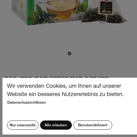
BIO TEE BERGFRISCHE MINZE
14X1G
Wir verwenden Cookies, um Ihnen auf unserer
Website ein besseres Nutzererlebnis zu bieten.
Unsere herrlich duftende “bergfrische-minze” vereint drei
Datenschutzrichtlinien
Minze-Sorten zu einer ausgewogenen und harmonischen
Teemischung. Sie belebt Körper und Geist und beschert
Minzen-Liebhabern während dem ganzen Jahr einen
Nur essenzielle
Alle erlauben
Benutzerdefiniert
exquisiten Teegenuss.